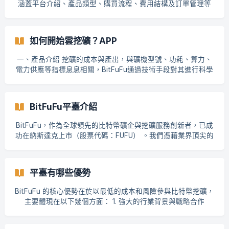
涵蓋平台介紹、產品類型、購買流程、費用結構及訂單管理等
互聯網向雲挖礦服務提供商租用算力（即礦機的計算能力），
關鍵環節。 透過清晰的步驟與概念解析，協助用戶更深入理解
由服務商負責礦機的採購、部署、運營、維護、電力供應等所
並高效使用 BitFuFu 雲挖礦服務。 BitFuFu 產品概述 產品特點
有環節。用戶只需支付租用算力的費用，即可定期獲得挖礦產
BitFuFu 透過技術手段，對挖礦過程中涉及的礦機型號、功耗、
如何開始雲挖礦？APP
出 。 雲挖礦的出現，大大降低了個人參與數字資產挖礦的技術
算力及電力供應等複雜指標進行標準化整合，大幅簡化挖礦流
和資金門檻，讓更多人能夠輕鬆體驗挖礦收益。 3.什麼是雲算
程，讓即使是新手用戶也能快速上手。 當用戶在 BitFuFu 選購
一、產品介紹 挖礦的成本與產出，與礦機型號、功耗、算力、
力服務？ 雲算力服務是雲挖礦的核心內容。它允許用戶根據自
雲算力產品時，建議重點關注以下核心指標： 算力費價格：購
電力供應等指標息息相關，BitFuFu通過技術手段對其進行科學
身需求，靈活選擇租用特定數量的算力，並在一定期限內（即
買算力所需支付的費用 服務費價格：平台提供運維與管理服務
標準化整合，讓挖礦過程更加簡單，即使是新手也可以輕鬆開
「套餐週期」）享受這些算力所產生的挖礦收益。服務商會提
的費用 算力數量：購買的算力規模，通常以 T（Terahash）為
始挖礦 用戶在BitFuFu 購買云算力產品時，只需關注以下幾個
供不同型號礦機所對應的算力產品，用戶可以根據算力大小、
單位 套餐週期：算力服務的持續時間，平台提供多種 BTC 算力
指標即可： 算力費價格 服務費價格 算力數量 套餐周期
套餐
BitFuFu平臺介紹
週期選擇 用戶可依自身資金狀況與風險承受能力，靈活選擇適
BitFuFu提供全週期30 天 – 1080天BTC算力套餐，用戶可根據
合的套餐方案，並可自主選擇礦池，以確保挖礦過程的透明性
自身的資金及風險偏好選擇需要的週期產品，還支持用戶下單
BitFuFu，作為全球領先的比特幣礦企與挖礦服務創新者，已成
與真實性。 雲挖礦操作流程 第一步：完成 KYC 認證 為符合反
時自主選擇礦池，保證真實挖礦。 二、如何開始雲挖礦 第一
功在納斯達克上市（股票代碼：FUFU） 。我們憑藉業界頂尖的
洗錢（AML）與「了解您的客戶」（K
步：完成KYC認證 可以在 “我的”或 “資產頁面”，看到KYC認證
雲算力平台、持續擴張的基礎設施以及革新性的挖礦服務，致
的快捷入口。或者也可以在“ 我的 ”-> “賬戶安全” -> “KYC認
力於賦能全球比特幣網絡，為廣大用戶提供安全、穩定、高效
證”，完成KYC認證。 或者在資產頁也有快捷入口： ![]
的數字資產挖礦解決方案。 嚴謹的礦場篩選標準與堅實的保障
平臺有哪些優勢
(https://storage.crisp.chat/users/helpdesk/we
機制 BitFuFu 建立了極其嚴格的礦場篩選機制，並與全球多個
頂級礦場建立了深厚的合作夥伴關係。平台對礦場進行全方位
BitFuFu 的核心優勢在於以最低的成本和風險參與比特幣挖礦，
的評級與嚴選，評估維度涵蓋： •場地合規性：確保所有運營符
主要體現在以下幾個方面： 1. 強大的行業背景與戰略合作
合當地法律法規。 •電力穩定性：保障挖礦作業的持續與高效。
BitFuFu 與全球領先的加密貨幣挖礦硬體製造商比特大陸
•質保體系：提供礦機及服務的品質保證。 •礦場規模：確保足
（Bitmain）建立了深度戰略合作關係，並獲得其投資。這種獨
夠的算力供應能力。 •擔保資金：為用戶資產提供額外保障。