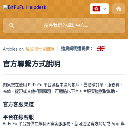
這篇說明還提供：
Articles on:
風險與常見問題
官方聯繫方式說明
如果您在使用 BitFuFu 平台過程中遇到帳戶、雲挖礦訂單、服務費、
充值、提現或其他相關問題，可通過以下官方客服渠道獲取幫助。
官方客服渠道
平台在線客服
BitFuFu 平台提供在線聊天室客服服務，您可通過官方網站或 App 與