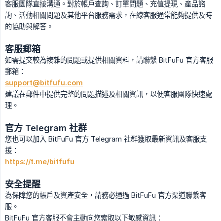
客服團隊直接溝通。對於帳戶查詢、訂單問題、充值提現、產品諮
詢、活動相關問題及其他平台服務需求，在線客服通常能夠提供及時
的協助與解答。
客服郵箱
如需提交較為複雜的問題或提供相關資料，請聯繫 BitFuFu 官方客服
郵箱：
support@bitfufu.com
建議在郵件中提供完整的問題描述及相關資訊，以便客服團隊快速處
理。
官方 Telegram 社群
您也可以加入 BitFuFu 官方 Telegram 社群獲取最新資訊及客服支
援：
https://t.me/bitfufu
安全提醒
為保障您的帳戶及資產安全，請務必通過 BitFuFu 官方渠道聯繫客
服。
BitFuFu 官方客服不會主動向您索取以下敏感資訊：